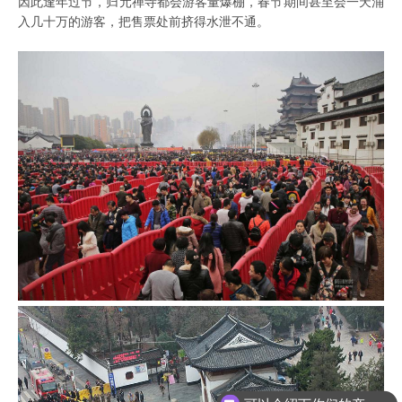
因此逢年过节，归元禅寺都会游客量爆棚，春节期间甚至会一天涌
入几十万的游客，把售票处前挤得水泄不通。