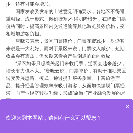
少，还有可能会增加。
国家发改委发布的上述意见明确要求，各地区不得避
重就轻、流于形式、敷衍搪塞;不得明降暗升，在降低门票
价格同时，提高景区内交通运输等其他游览服务价格，变
相增加游客负担。
唐晓云表示，景区门票降价，门票花费减少，对游客
来说是一大利好。而对于景区来说，门票收入减少，短期
收益会有震荡，但长期来看会产生倒逼的正向效应。
“景区如果只想着关起门来收门票，游客会越来越少，
增长潜力也不大。”唐晓云说，门票降价，有助于推动景区
转变发展思路、模式，通过提升服务质量、丰富旅游产
品、提升经营管理效率来吸引游客，从而加快摆脱门票经
济，向产业经济转型升级，形成“旅游+”产业融合发展的局
面。
×
欢迎来到本网站，请问有什么可以帮您？
2017 智景游
www.zhijingyou.com
All rights reserved.
鄂ICP备16015595号
版权所
有:武汉爱乐玩科技有限公司