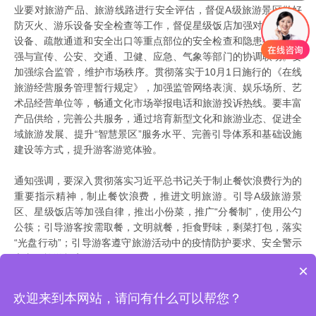
业要对旅游产品、旅游线路进行安全评估，督促A级旅游景区做好
防灭火、游乐设备安全检查等工作，督促星级饭店加强对消防设施
设备、疏散通道和安全出口等重点部位的安全检查和隐患排查，加
强与宣传、公安、交通、卫健、应急、气象等部门的协调联动。要
加强综合监管，维护市场秩序。贯彻落实于10月1日施行的《在线
旅游经营服务管理暂行规定》，加强监管网络表演、娱乐场所、艺
术品经营单位等，畅通文化市场举报电话和旅游投诉热线。要丰富
产品供给，完善公共服务，通过培育新型文化和旅游业态、促进全
域旅游发展、提升“智慧景区”服务水平、完善引导体系和基础设施
建设等方式，提升游客游览体验。
通知强调，要深入贯彻落实习近平总书记关于制止餐饮浪费行为的
重要指示精神，制止餐饮浪费，推进文明旅游。引导A级旅游景
区、星级饭店等加强自律，推出小份菜，推广“分餐制”，使用公勺
公筷；引导游客按需取餐，文明就餐，拒食野味，剩菜打包，落实
“光盘行动”；引导游客遵守旅游活动中的疫情防护要求、安全警示
和文明旅游规定。
×
欢迎来到本网站，请问有什么可以帮您？
2017 智景游
www.zhijingyou.com
All rights reserved.
鄂ICP备16015595号
版权所
有:武汉爱乐玩科技有限公司