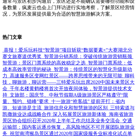
通常与景区初步沟通后，景区还是不能确认需要哪些功能和设
备数量，疯麦云也会上门拜访进行实地考察，了解景区经营情
况，为景区发展提供最为合适的智慧旅游解决方案。
热门文章
喜报！爱乐玩科技“智景游”项目斩获“数据要素×”大赛湖北分
赛文旅赛道优秀奖
智景游分销系统：突破传统旅游营销瓶颈
智景游：景区门票系统的高效稳定之选
智景游门票系统：低
成本高效率管理的秘诀
智景游：传统景区的智慧化升级新动
力
高速服务区变网红景区——跨界思维带来的无限可能
聊科
技，聊旅游，聊运营——三特爱乐玩出席2020中国未来景区大
会
千年名楼黄鹤楼将首次开放夜间体验，智景游提供技术支
持
文旅部：国庆节、中秋节假期A级旅游景区严格遵守“限
量、预约、错峰”要求
十一旅游“抢客战” 提前开打：省内
游、短途游是主流
旅游信息化和智慧旅游的区别
三特索道与
凯撒旅业达成战略合作 深入拓展景区旅游新体验
海南省旅游
景区协会组织召开2020年上半年工作总结及业务交流会
交通
运输部：国内客运逐步恢复，高风险地区不可开展团队旅游业
务
祝贺南湾猴岛景区通过2020年国家级服务业标准化试点单