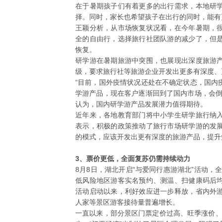
在于暑期孩子们有着更多的出行需求，本地研
择。同时，家长也希望孩子在出行的同时，能有
王颖分析，从市场恢复状况看，在今年暑期，
全的自由行，选择旅行社团队游的减少了，但
恢复。
研学游在暑期旅游中突围，也展现出深度旅游
级，要求旅行社等旅游企业开发出更多有深度、
“目前，国外疫情状况还处在不确定状态，国内
学游产品，现在客户逐渐回到了国内市场，会倒
认为，国内研学游产品发展潜力值得期待。
近年来，各地教育部门将中小学生研学旅行纳
表示，积极的政策推动了旅行市场研学游的发
的模式，应该开发出更有深度的旅游产品，提升
3、票价更低，全面复苏仍需持续动力
8月8日，湖北开启“与爱同行惠游湖北”活动，
低风险地区游客实名预约、测温、扫健康码后
活动启动以来，利好效应进一步释放，省内外
人家等景区游客接待量普遍增长。
一直以来，部分景区门票定价过高、旺季涨价、景