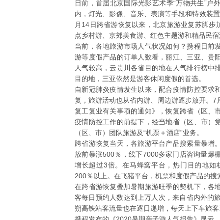
日前，首届北京国际光影艺术季“万物共生”户
内，灯光、影像、音乐、表演等手段和特效装置
月14日跨省游恢复以来，北京旅游业复苏脚步加
点乡村游、京郊美食游、红色主题游和精品民宿
当前，各地旅游市场人气状况如何？携程日前
游等度假产品的订单人数看，丽江、三亚、贵
人气较高，云贵川各省目的地在人气排行榜中
目的地，三亚依然是游客休闲度假的首选。
自新冠肺炎疫情发生以来，配合疫情防控要求
复，旅游活动也从省内游、周边游逐步放开。7
复工复业有关事项的通知》，恢复跨省（区、
疫情防控工作的前提下，经当地省（区、市）
（区、市）团队旅游及“机票＋酒店”业务。
跨省游恢复当天，各旅游平台产品搜索量暴增
放前暴涨500％，线下7000多家门店咨询量
增长超过3倍。在马蜂窝平台，热门目的地如
200％以上。在飞猪平台，机票和度假产品的搜
在跨省游恢复叠加暑期旅游旺季的契机下，各
客每日预约人数达到上万人次，来自省内外的旅
朔高铁站客流量也在逐日递增，每天上下车旅客达
携程发布的《2020暑期亲子游人气报告》显示