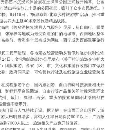
外光影艺术沉浸式体验展在玉渊潭公园正式拉开帷幕。公园
打造出科技范儿十足的公园夜景，吸引了众多市民游览。7
快。8月18日，“畅游京郊·北京乡村旅游季”启动，推出重
游共四大主题40条京郊旅游精品线路。
发布的《跨省游恢复满月人气报告》显示，从自由行、跟团
阳、张家界等地成为最受欢迎的目的地城市。西南地区整体
排名靠前。青海多个景点成为网红，西宁成为西部重要旅行
和复工复产进程，各地景区经营活动从暂停到逐步限制性恢
月14日，文化和旅游部办公厅发布《关于推进旅游企业扩大
市）团队旅游。各省（区、市）文化和旅游行政部门在做好
党委、政府同意后，可恢复旅行社及在线旅游企业经营跨省
。在携程旅游平台，国内跟团游、自由行瞬时搜索量相比开
爆棚。驴妈妈平台跟团游、自由行等产品相关即时搜索量环比
杭州、厦门、成都、西安、重庆的搜索量周环比涨幅都在
索量也不断攀升。
地热门景点人气持续升温。据了解，在山西五台山景区，游
游大巴明显增多，宾馆入住率日均保持60％以上；广西阳
到7000人以上，旅游相关产业也开始复苏。
，跨省游恢复后，7月下半月以来，在跟团游、自由行产品的