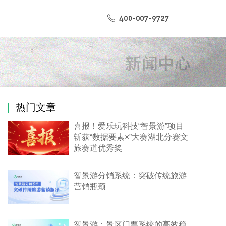
热门文章
喜报！爱乐玩科技“智景游”项目
斩获“数据要素×”大赛湖北分赛文
旅赛道优秀奖
智景游分销系统：突破传统旅游
营销瓶颈
智景游：景区门票系统的高效稳