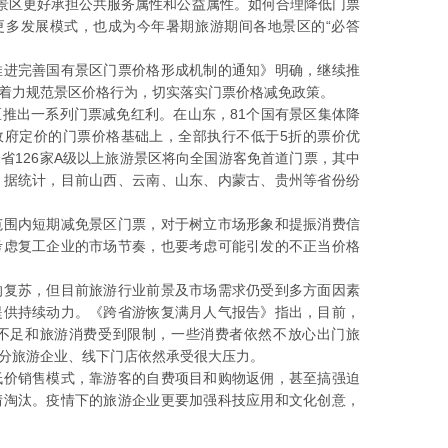
了景区更好承担公共服务属性和公益属性。如何合理降低门票
更多发展模式，也成为今年暑期旅游期间各地景区的“必答
推进完善国有景区门票价格形成机制的通知》明确，继续推
着力规范景区价格行为，切实落实门票价格减免政策。
推出一系列门票减免红利。在山东，81个国有景区集体降
政府定价的门票价格基础上，全部执行不低于5折的票价优
省126家A级以上旅游景区将向全国游客免首道门票，其中
。据统计，目前山西、云南、山东、内蒙古、贵州等省份纷
范围内短期减免景区门票，对于树立市场形象和提振消费信
考虑复工企业的市场节奏，也要考虑可能引发的不正当价格
的复苏，但目前旅游行业前景及市场需求仍受到多方面因素
提供持续动力。《跨省游恢复满月人气报告》指出，目前，
不足和旅游消费受到限制，一些消费者依然不放心出门旅
分旅游企业、线下门店依然承受很大压力。
低价销售模式，靠游客的自费项目和购物返佣，甚至搞强迫
情淘汰。疫情下的旅游企业更要加强科技应用和文化创意，