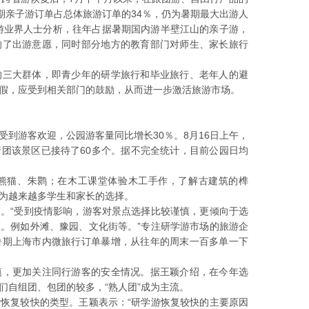
期亲子游订单占总体旅游订单的34％，仍为暑期最大出游人
旅游业界人士分析，往年占据暑期国内游半壁江山的亲子游，
响了出游意愿，同时部分地方的教育部门对师生、家长旅行
的三大群体，即青少年的研学旅行和毕业旅行、老年人的避
假，应受到相关部门的鼓励，从而进一步激活旅游市场。
到游客欢迎，公园游客量同比增长30％。8月16日上午，
团该景区已接待了60多个。据不完全统计，目前公园日均
。
熊猫、朱鹮；在木工课堂体验木工手作，了解古建筑的榫
为越来越多学生和家长的选择。
。“受到疫情影响，游客对景点选择比较谨慎，更倾向于选
。例如外滩、豫园、文化街等。”专注研学游市场的旅游企
暑期上海市内微旅行订单暴增，从往年的周末一百多单一下
慎，更加关注同行游客的安全情况。据王颖介绍，在今年选
们自组团、包团的较多，“熟人团”成为主流。
恢复较快的类型。王颖表示：“研学游恢复较快的主要原因