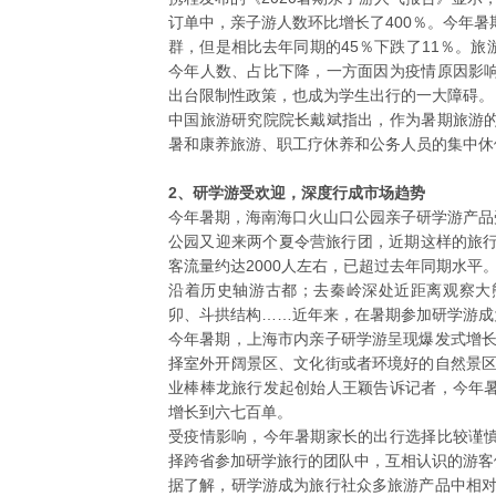
订单中，亲子游人数环比增长了400％。今年暑
群，但是相比去年同期的45％下跌了11％。
今年人数、占比下降，一方面因为疫情原因影
出台限制性政策，也成为学生出行的一大障碍。
中国旅游研究院院长戴斌指出，作为暑期旅游
暑和康养旅游、职工疗休养和公务人员的集中休
2、研学游受欢迎，深度行成市场趋势
今年暑期，海南海口火山口公园亲子研学游产品受
公园又迎来两个夏令营旅行团，近期这样的旅行
客流量约达2000人左右，已超过去年同期水平
沿着历史轴游古都；去秦岭深处近距离观察大
卯、斗拱结构……近年来，在暑期参加研学游成
今年暑期，上海市内亲子研学游呈现爆发式增长
择室外开阔景区、文化街或者环境好的自然景区
业棒棒龙旅行发起创始人王颖告诉记者，今年
增长到六七百单。
受疫情影响，今年暑期家长的出行选择比较谨
择跨省参加研学旅行的团队中，互相认识的游客
据了解，研学游成为旅行社众多旅游产品中相对