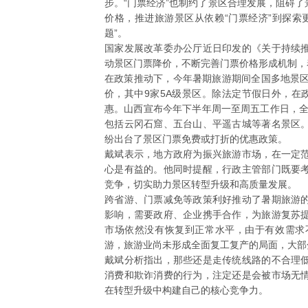
步。“门票经济”也制约了景区合理发展，阻碍
价格，推进旅游景区从依赖“门票经济”到探索
题”。
国家发展改革委办公厅近日印发的《关于持续
动景区门票降价，不断完善门票价格形成机制，
在政策推动下，今年暑期旅游期间全国多地景区
价，其中9家5A级景区。除法定节假日外，在
惠。山西宣布今年下半年周一至周五工作日，全
包括云冈石窟、五台山、平遥古城等著名景区
纷出台了景区门票免费或打折的优惠政策。
戴斌表示，地方政府为振兴旅游市场，在一定
心是有益的。他同时提醒，行政主管部门既要
竞争，切实助力景区转型升级和高质量发展。
跨省游、门票减免等政策利好推动了暑期旅游
影响，需要政府、企业携手合作，为旅游复苏
市场依然没有恢复到正常水平，由于有效需求
游，旅游业尚未形成全面复工复产的局面，大部
戴斌分析指出，那些还是走传统线路的不合理
消费和欺诈消费的行为，注定还是会被市场无
在转型升级中构建自己的核心竞争力。