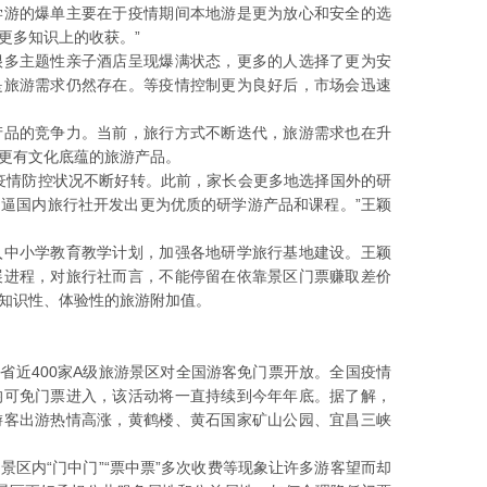
学游的爆单主要在于疫情期间本地游是更为放心和安全的选
更多知识上的收获。”
很多主题性亲子酒店呈现爆满状态，更多的人选择了更为安
是旅游需求仍然存在。等疫情控制更为良好后，市场会迅速
产品的竞争力。当前，旅行方式不断迭代，旅游需求也在升
更有文化底蕴的旅游产品。
疫情防控状况不断好转。此前，家长会更多地选择国外的研
逼国内旅行社开发出更为优质的研学游产品和课程。”王颖
入中小学教育教学计划，加强各地研学旅行基地建设。王颖
展进程，对旅行社而言，不能停留在依靠景区门票赚取差价
知识性、体验性的旅游附加值。
全省近400家A级旅游景区对全国游客免门票开放。全国疫情
均可免门票进入，该活动将一直持续到今年年底。据了解，
游客出游热情高涨，黄鹤楼、黄石国家矿山公园、宜昌三峡
区内“门中门”“票中票”多次收费等现象让许多游客望而却