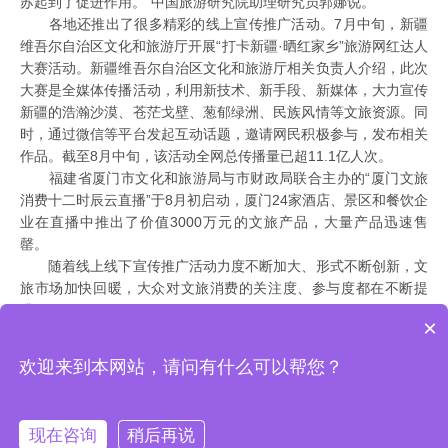
苏起到了促进作用。”中国旅游研究院助理研究员郭娜说。
各地还推出了很多精彩的线上宣传推广活动。7月中旬，新疆
维吾尔自治区文化和旅游厅开展“打卡新疆·晒红家乡”旅游网红达人
大赛活动。新疆维吾尔自治区文化和旅游厅相关负责人介绍，此次
大赛是全媒体传播活动，利用新技术、新手段、新媒体，大力宣传
新疆的浩瀚沙漠、苍茫戈壁、葱郁绿洲、民族风情等文旅资源。同
时，通过微信等平台发起互动话题，邀请网民积极参与，发布相关
作品。截至8月中旬，该活动全网总传播量已超11.1亿人次。
福建省厦门市文化和旅游局与市财政局联合主办的“厦门文旅
消费十二时辰云直播”于8月初启动，厦门24家酒店、景区和餐饮企
业在直播中推出了价值3000万元的文旅产品，大量产品迅速售
罄。
随着线上线下宣传推广活动力度不断加大、形式不断创新，文
旅市场加快回暖，大众对文旅消费的关注度、参与度都在不断提
升。
×
欢迎来到本网站，请问有什么可以帮您？
2017 智景游
www.zhijingyou.com
All rights reserved.
鄂ICP备16015595号
版权所
有:武汉爱乐玩科技有限公司
鄂公网安备 42018502001485号
现在咨询
稍后再说