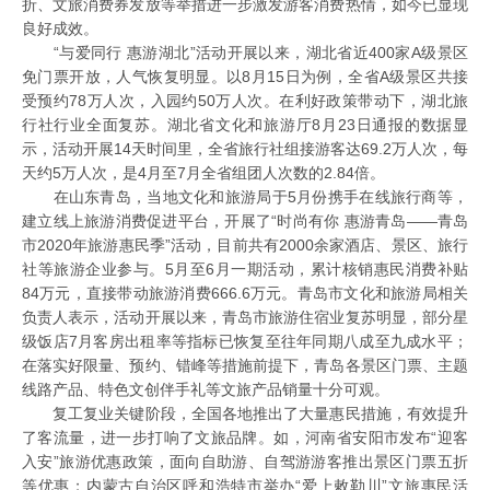
折、文旅消费券发放等举措进一步激发游客消费热情，如今已显现
良好成效。
“与爱同行 惠游湖北”活动开展以来，湖北省近400家A级景区
免门票开放，人气恢复明显。以8月15日为例，全省A级景区共接
受预约78万人次，入园约50万人次。在利好政策带动下，湖北旅
行社行业全面复苏。湖北省文化和旅游厅8月23日通报的数据显
示，活动开展14天时间里，全省旅行社组接游客达69.2万人次，每
天约5万人次，是4月至7月全省组团人次数的2.84倍。
在山东青岛，当地文化和旅游局于5月份携手在线旅行商等，
建立线上旅游消费促进平台，开展了“时尚有你 惠游青岛——青岛
市2020年旅游惠民季”活动，目前共有2000余家酒店、景区、旅行
社等旅游企业参与。5月至6月一期活动，累计核销惠民消费补贴
84万元，直接带动旅游消费666.6万元。青岛市文化和旅游局相关
负责人表示，活动开展以来，青岛市旅游住宿业复苏明显，部分星
级饭店7月客房出租率等指标已恢复至往年同期八成至九成水平；
在落实好限量、预约、错峰等措施前提下，青岛各景区门票、主题
线路产品、特色文创伴手礼等文旅产品销量十分可观。
复工复业关键阶段，全国各地推出了大量惠民措施，有效提升
了客流量，进一步打响了文旅品牌。如，河南省安阳市发布“迎客
入安”旅游优惠政策，面向自助游、自驾游游客推出景区门票五折
等优惠；内蒙古自治区呼和浩特市举办“爱上敕勒川”文旅惠民活