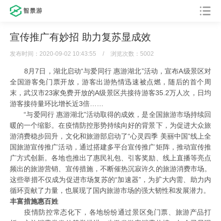
宣传推广有妙招 助力复苏显成效
发布时间：2020-09-02 10:43:55
/
浏览次数：5002
8月7日，湖北启动“与爱同行 惠游湖北”活动，宣布A级景区对
全国游客免门票开放，游客出游热情迅速被点燃，随后的首个周
末，武汉市23家免费开放的A级景区共接待游客35.2万人次，日均
游客接待量环比增长近3倍……
“与爱同行 惠游湖北”活动取得的成效，是全国旅游市场持续回
暖的一个缩影。在疫情防控形势持续向好的背景下，为促进大众旅
游消费稳步回升，文化和旅游部启动了“心灵四季 美丽中国”线上全
国旅游宣传推广活动，通过搭建多平台宣传推广矩阵，推动宣传推
广方式创新。各地也推出了惠民礼包、引客奖励、线上直播等亮点
频出的旅游营销、宣传措施，不断催热沉寂许久的旅游消费市场。
这些举措不仅成为促进市场复苏的“加速器”，为扩大内需、助力内
循环贡献了力量，也展现了国内旅游市场的强大韧性和发展潜力。
丰富措施惠百姓
疫情防控常态化下，各地纷纷通过景区免门票、旅游产品打