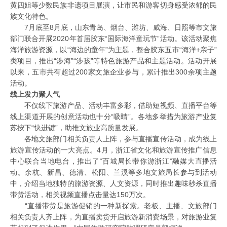
黄四姐等少数民族非遗项目展演，让市民和游客切身感受浓郁的民
族文化特色。
7月底至8月底，山东青岛、烟台、潍坊、威海、日照等市文旅
部门联合开展2020年首届胶东“国际海洋童玩节”活动。该活动聚焦
海洋旅游资源，以“海边的童年”为主题，整合胶东五市“海洋+亲子”
类项目，推出“涉海”“涉孩”等特色旅游产品和主题活动。活动开展
以来，五市共有超过200家文旅企业参与，累计推出300余项主题
活动。
线上发力聚人气
不仅线下旅游产品、活动丰富多彩，借助短视频、直播平台等
线上渠道开展的创意活动也十分“吸睛”。各地多举措为旅游产业复
苏按下“快进键”，助推文旅业高质量发展。
各地文旅部门相关负责人上阵，参与直播宣传活动，成为线上
旅游宣传活动的一大亮点。4月，浙江省文化和旅游宣传推广信息
中心联合当地电台，推出了“百城局长带你游浙江”融媒大直播活
动。余杭、新昌、德清、松阳、兰溪等多地文旅局长参与到活动
中，介绍当地独特的旅游资源、人文资源，同时推出趣味秒杀直播
带货活动，相关视频直播点击量达150万次。
“直播带货是旅游促销的一种新探索。老板、主播、文旅部门
相关负责人齐上阵，为直播卖货开启旅游新消费场景，对旅游业复