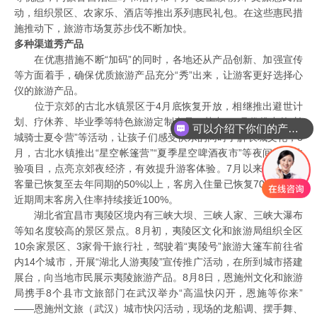
动，组织景区、农家乐、酒店等推出系列惠民礼包。在这些惠民措
施推动下，旅游市场复苏步伐不断加快。
多种渠道秀产品
在优惠措施不断“加码”的同时，各地还从产品创新、加强宣传
等方面着手，确保优质旅游产品充分“秀”出来，让游客更好选择心
仪的旅游产品。
位于京郊的古北水镇景区于4月底恢复开放，相继推出避世计
划、疗休养、毕业季等特色旅游定制产品。其中，7月份推出的“长
可以介绍下你们的产品么
城骑士夏令营”等活动，让孩子们感受快乐的同时了解长城文化；8
月，古北水镇推出“星空帐篷营”“夏季星空啤酒夜市”等夜间特色体
验项目，点亮京郊夜经济，有效提升游客体验。7月以来，景区游
客量已恢复至去年同期的50%以上，客房入住量已恢复70%以上。
近期周末客房入住率持续接近100%。
湖北省宜昌市夷陵区境内有三峡大坝、三峡人家、三峡大瀑布
等知名度较高的景区景点。8月初，夷陵区文化和旅游局组织全区
10余家景区、3家骨干旅行社，驾驶着“夷陵号”旅游大篷车前往省
内14个城市，开展“湖北人游夷陵”宣传推广活动，在所到城市搭建
展台，向当地市民展示夷陵旅游产品。8月8日，恩施州文化和旅游
局携手8个县市文旅部门在武汉举办“高温快闪开，恩施等你来”
——恩施州文旅（武汉）城市快闪活动，现场的龙船调、摆手舞、