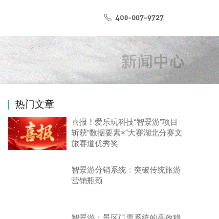
热门文章
喜报！爱乐玩科技“智景游”项目
斩获“数据要素×”大赛湖北分赛文
旅赛道优秀奖
智景游分销系统：突破传统旅游
营销瓶颈
智景游：景区门票系统的高效稳